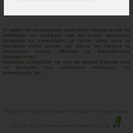
Οι ομάδες της κατασκήνωσης ακολουθούν καθημερινά, υπό την
καθοδήγηση των ομαδαρχών τους, ένα πλήρως οργανωμένο
πρόγραμμα και καταρτισμένο με τέτοιο τρόπo ώστε να
προσφέρει στους μικρούς μας φίλους την ευκαιρία να
απολαύσουν παιχνίδι, αθλήματα και διασκεδαστικές
δραστηριότητες.
Παράλληλα εξασφαλίζει την υγιή και ασφαλή διαβίωσή τους
και ακολουθεί τους κανονισμούς λειτουργίας της
κατασκήνωσής μας.
Μέλος της Πανελλήνιας Ένωσης Λειτουργών Κατασκηνώσεων
(Π.Ε.Λ.Κ.) και του International Camping Fellowship