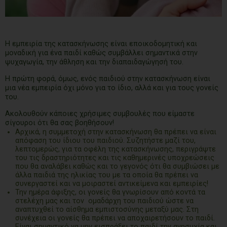
Η εμπειρία της κατασκήνωσης είναι εποικοδομητική και
μοναδική για ένα παιδί καθώς συμβάλλει σημαντικά στην
ψυχαγωγία, την άθληση και την διαπαιδαγώγησή του.
Η πρώτη φορά, όμως, ενός παιδιού στην κατασκήνωση είναι
μια νέα εμπειρία όχι μόνο για το ίδιο, αλλά και για τους γονείς
του.
Ακολουθούν κάποιες χρήσιμες συμβουλές που είμαστε
σίγουροι ότι θα σας βοηθήσουν!
Αρχικά, η συμμετοχή στην κατασκήνωση θα πρέπει να είναι
απόφαση του ίδιου του παιδιού. Συζητήστε μαζί του,
λεπτομερώς, για τα οφέλη της κατασκήνωσης, περιγράψτε
του τις δραστηριότητες και τις καθημερινές υποχρεώσεις
που θα αναλάβει καθώς και το γεγονός ότι θα συμβιώσει με
άλλα παιδιά της ηλικίας του με τα οποία θα πρέπει να
συνεργαστεί και να μοιραστεί αντικείμενα και εμπειρίες!
Την ημέρα άφιξης, οι γονείς θα γνωρίσουν από κοντά τα
στελέχη μας και τον ομαδάρχη του παιδιού ώστε να
αναπτυχθεί το αίσθημα εμπιστοσύνης μεταξύ μας. Στη
συνέχεια οι γονείς θα πρέπει να αποχαιρετήσουν το παιδί.
Είναι σημαντικό να μην εισπράξει το παιδί την ανησυχία και