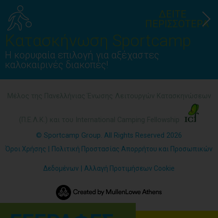
ΔΕΙΤΕ
ΠΕΡΙΣΣΟΤΕΡΑ
Κατασκήνωση Sportcamp
Η κορυφαία επιλογή για αξέχαστες
καλοκαιρινές διακοπές!
Μέλος της Πανελλήνιας Ένωσης Λειτουργών Κατασκηνώσεων
(Π.Ε.Λ.Κ.) και του International Camping Fellowship
© Sportcamp Group. All Rights Reserved 2026
Όροι Χρήσης
|
Πολιτική Προστασίας Απορρήτου και Προσωπικών
Δεδομένων
|
Αλλαγή Προτιμήσεων Cookie