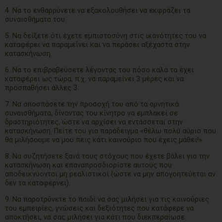
4. Να το ενθαρρύνετε να εξακολουθήσει να εκφράζει τα
συναισθήματα του.
5. Να δείξετε ότι έχετε εμπιστοσύνη στις ικανότητες του να
καταφέρει να παραμείνει και να περάσει αξέχαστα στην
κατασκήνωση.
6. Να το επιβραβεύσετε λέγοντας του πόσο καλά τα έχει
καταφέρει ως τώρα, π.χ. να παραμείνει 3 μέρες και να
προσπαθήσει άλλες 3.
7. Να αποσπάσετε την προσοχή του από τα αρνητικά
συναισθήματα, δίνοντας του κίνητρο να εμπλακεί σε
δραστηριότητες, ώστε να αρχίσει να εντάσσεται στην
κατασκήνωση. Πείτε του για παράδειγμα «θέλω πολύ αύριο που
θα μιλήσουμε να μου πεις κάτι καινούριο που έχεις μάθει!»
8. Να συζητήσετε ξανά τους στόχους που έχετε βάλει για την
κατασκήνωση και επαναπροσδιορίστε αυτούς που
αποδεικνύονται μη ρεαλιστικοί (ώστε να μην απογοητεύεται αν
δεν τα καταφέρνει).
9. Να παροτρύνετε το παιδί να σας μιλήσει για τις καινούριες
του εμπειρίες, γνώσεις και δεξιότητες που κατάφερε να
αποκτήσει, να σας μιλήσει για κάτι που διεκπεραίωσε