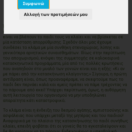
Συμφωνώ
Αλλαγή των προτιμήσεών μου
Ίσως από τους μεγαλύτερους φόβους και μία από τις πιο
άβολες και ανεπιθύμητες καταστάσεις για αρκετούς γονείς
είναι να βλέπουν το παιδί τους να κλαίει και να βρίσκεται σε
μία κατάσταση απορρύθμισης. Σχεδόν όλοι μας έχουμε
συνδέσει το κλάμα με μία συνθήκη στεναχώριας, λύπης και
γενικότερα αρνητικών συναισθημάτων. Ιδίως στην περίπτωση
του αποχωρισμού, ενόψει της συμμετοχής σε καλοκαιρινά
κατασκηνωτικά προγράμματα, μία από τις πολλές ερωτήσεις
που αναπηδούν στο μυαλό των γονιών είναι και η εξής: «Κι αν
με πάρει από την κατασκήνωση κλαίγοντας;» Σίγουρα, η πρώτη
αντίδραση είναι, όπως προαναφέραμε, να σκεφτούμε πως το
παιδί δεν περνάει καλά και εμείς πρέπει να πάμε τρέχοντας να
το πάρουμε από εκεί! Υπάρχει περίπτωση, όμως, η αυθόρμητη
αυτή λειτουργία του οργανισμού να μην υποδηλώνει
απαραίτητα κάτι καταστροφικό;
Το κλάμα είναι η ένδειξη του δεσμού αγάπης, εμπιστοσύνης και
ασφάλειας που υπάρχει μεταξύ της μητέρας και του παιδιού!
Αναφορικά με το πλαίσιο της κατασκήνωσης το παιδί συνήθως
κλαίει, επειδή φοβάται ότι οι γονείς θα το εγκαταλείψουν και
δε θα γυρίσουν να το πάρουν. Ενδεχομένως η υπερβολική