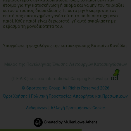
περισσότερο στην κατασκήνωση. Ίσως το παιδί δεν ήταν
έτοιμο για την κατασκήνωση ή ακόμα και να μην του ταιριάζει
αυτός ο τρόπος διασκέδασης. Γι’ αυτό μην θεωρήσετε τον
εαυτό σας αποτυχημένο γονέα ούτε το παιδί αποτυχημένο
παιδί. Κάθε παιδί είναι ξεχωριστό, γι’ αυτό αγκαλιάστε με
σεβασμό τη μοναδικότητα του.
Υπογράφει η ψυχολόγος της κατασκήνωσης Κατερίνα Κονδύλη
Μέλος της Πανελλήνιας Ένωσης Λειτουργών Κατασκηνώσεων
(Π.Ε.Λ.Κ.) και του International Camping Fellowship
© Sportcamp Group. All Rights Reserved 2026
Όροι Χρήσης
|
Πολιτική Προστασίας Απορρήτου και Προσωπικών
Δεδομένων
|
Αλλαγή Προτιμήσεων Cookie