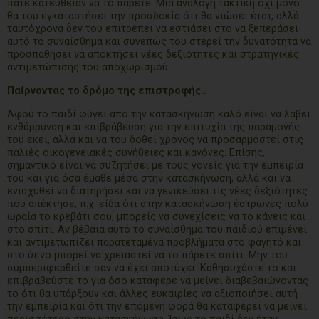
πάτε κατευθείαν να το πάρετε. Μια ανάλογη τακτική όχι μόνο
θα του εγκαταστήσει την προσδοκία ότι θα νιώσει έτσι, αλλά
ταυτόχρονά δεν του επιτρέπει να εστιάσει στο να ξεπεράσει
αυτό το συναίσθημα και συνεπώς του στερεί την δυνατότητα να
προσπαθήσει να αποκτήσει νέες δεξιότητες και στρατηγικές
αντιμετώπισης του αποχωρισμού.
Παίρνοντας το δρόμο της επιστροφής..
Αφού το παιδί φύγει από την κατασκήνωση καλό είναι να λάβει
ενθάρρυνση και επιβράβευση για την επιτυχία της παραμονής
του εκεί, αλλά και να του δοθεί χρόνος να προσαρμοστεί στις
παλιές οικογενειακές συνήθειες και κανόνες. Επίσης,
σημαντικό είναι να συζητήσει με τους γονείς για την εμπειρία
του και για όσα έμαθε μέσα στην κατασκήνωση, αλλά και να
ενισχυθεί να διατηρήσει και να γενικεύσει τις νέες δεξιότητες
που απέκτησε, π.χ. είδα ότι στην κατασκήνωση έστρωνες πολύ
ωραία το κρεβάτι σου, μπορείς να συνεχίσεις να το κάνεις και
στο σπίτι. Αν βέβαια αυτό το συναίσθημα του παιδιού επιμένει
και αντιμετωπίζει παρατεταμένα προβλήματα στο φαγητό και
στο ύπνο μπορεί να χρειαστεί να το πάρετε σπίτι. Μην του
συμπεριφερθείτε σαν να έχει αποτύχει. Καθησυχάστε το και
επιβραβεύστε το για όσο κατάφερε να μείνει διαβεβαιώνοντάς
το ότι θα υπάρξουν και άλλες ευκαιρίες να αξιοποιήσει αυτή
την εμπειρία και ότι την επόμενη φορά θα καταφέρει να μείνει