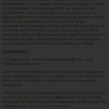
προσκόλληση του στη μητέρα, αλλά και της μητέρας στο παιδί,
να το δυσκολεύει να την αποχωριστεί και να μείνει στην
κατασκήνωση. Ένας ακόμα φόβος του μπορεί να είναι ότι,
ξαφνικά βρίσκεται σε ένα νέο περιβάλλον, με άγνωστο κόσμο,
έξω από την ασφάλεια του σπιτιού του, στο οποίο
προκειμένου να προσαρμοστεί και να επιβιώσει χρειάζεται να
αναπτύξει νέες δεξιότητες (για τις οποίες αγωνιά αν θα τα
καταφέρει). Από την άλλη πλευρά, είναι σημαντικό οι γονείς να
αναρωτηθούν πώς οι ίδιοι αντιμετωπίζουν τον αποχωρισμό
και τι σημαίνει για αυτούς αυτή η μετάβαση του παιδιού…
Προσπαθήστε:
1. Να αφήσετε το παιδί να εκφράσει το φόβο του.. είναι
εντάξει να νιώθει έτσι
2. Να του δείξετε ξεκάθαρα ότι καταλαβαίνετε και συμπάσχετε
με τα συναισθήματα του, ότι το αγαπάτε, ότι δε θα το αφήσετε
εκεί για πάντα, αλλά θα το πάρετε πίσω την συμφωνημένη
ημερομηνία.
3. Να του δώσετε μια συγκεκριμένη προοπτική σε σχέση με την
επικοινωνία του μαζί σας π.χ. διαβεβαιώστε το για τις ώρες
που μπορείτε να επικοινωνείτε, σύμφωνα με το πρόγραμμα της
κατασκήνωσης. και ότι θα είστε συνεπείς.