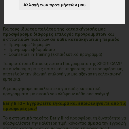
Αλλαγή των προτιμήσεών μου
Για τους ιδιώτες πελάτες της κατασκήνωσής μας
προσφέρουμε διάφορες επιλογές προγραμμάτων και
εκπτωτικών πακέτων σε κάθε κατασκηνωτική περίοδο.
Πρόγραμμα 15ημερών
Πρόγραμμα εβδομαδιαίο
Counselors in Training (εκπαιδευτικό πρόγραμμα)
Τα πρωτότυπα Κατασκηνωτικά Προγράμματα της SPORTCAMP
σε συνδυασμό με τις ποιοτικές υπηρεσίες που προσφέρουμε,
αποτελούν την ιδανική επιλογή για μια αξέχαστη καλοκαιρινή
εμπειρία.
Δημιουργήσαμε αποκλειστικά για εσάς, εκπτωτικά
προγράμματα με σκοπό να καλύψουν κάθε σας ανάγκη!
Early Bird – Εγγραφείτε έγκαιρα και επωφεληθείτε από τις
προσφορές μας!
Το
εκπτωτικό πακέτο Early Bird
προσφέρει τη δυνατότητα να
εξασφαλίσετε την καλύτερη τιμή, κάνοντας
άμεσα
την εγγραφή
σας στο κατασκηνωτικό πρόγραμμα της επιλογής σας !