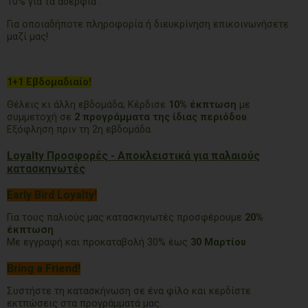
10% για τα αδέρφια .
Για οποιαδήποτε πληροφορία ή διευκρίνηση επικοινωνήσετε
μαζί μας!
1+1 Εβδομαδιαίο!
Θέλεις κι άλλη εβδομάδα; Κέρδισε
10% έκπτωση
με
συμμετοχή σε
2 προγράμματα της ίδιας περιόδου
.
Εξόφληση πριν τη 2η εβδομάδα.
Loyalty Προσφορές - Αποκλειστικά για παλαιούς
κατασκηνωτές
Early Bird Loyalty!
Για τους παλιούς μας κατασκηνωτές προσφέρουμε
20%
έκπτωση
Με εγγραφή και προκαταβολή 30% έως
30 Μαρτίου
Bring a Friend!
Συστήστε τη κατασκήνωση σε ένα φίλο και κερδίστε
εκτπώσεις στα προγράμματά μας.