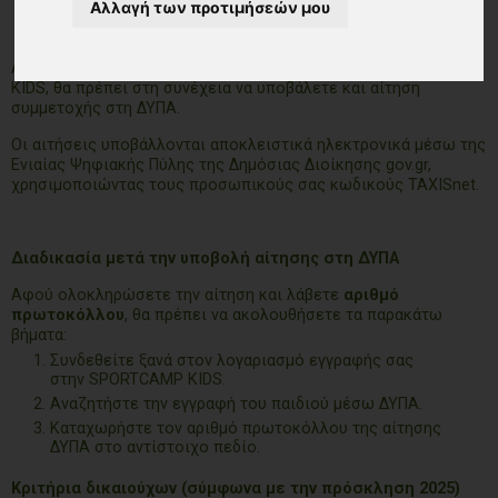
Αλλαγή των προτιμήσεών μου
Αφού ολοκληρώσετε την προκράτηση θέσης στην SPORTCAMP
KIDS, θα πρέπει στη συνέχεια να υποβάλετε και αίτηση
συμμετοχής στη ΔΥΠΑ.
Οι αιτήσεις υποβάλλονται αποκλειστικά ηλεκτρονικά μέσω της
Ενιαίας Ψηφιακής Πύλης της Δημόσιας Διοίκησης gov.gr,
χρησιμοποιώντας τους προσωπικούς σας κωδικούς TAXISnet.
Διαδικασία μετά την υποβολή αίτησης στη ΔΥΠΑ
Αφού ολοκληρώσετε την αίτηση και λάβετε
αριθμό
πρωτοκόλλου
, θα πρέπει να ακολουθήσετε τα παρακάτω
βήματα:
Συνδεθείτε ξανά στον λογαριασμό εγγραφής σας
στην SPORTCAMP KIDS.
Αναζητήστε την εγγραφή του παιδιού μέσω ΔΥΠΑ.
Καταχωρήστε τον αριθμό πρωτοκόλλου της αίτησης
ΔΥΠΑ στο αντίστοιχο πεδίο.
Κριτήρια δικαιούχων (σύμφωνα με την πρόσκληση 2025)