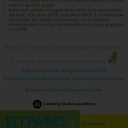
Η κράτηση οριστικοποιείται μόνο εφόσον εγκριθεί η αίτηση
από τον αρμόδιο φορέα.
Κάθε παιδί μπορεί να συμμετάσχει μέσω ενός μόνο φορέα
ανά έτος, είτε μέσω ΔΥΠΑ, είτε μέσω ΕΦΚΑ. Σε διαφορετική
περίπτωση, θα υπάρξει αποκλεισμός για το επόμενο
κατασκηνωτικό έτος και θα απαιτηθεί επιστροφή χρημάτων
στη ΔΥΠΑ.
Μέλος της Πανελλήνιας Ένωσης Λειτουργών Κατασκηνώσεων
(Π.Ε.Λ.Κ.) και του International Camping Fellowship
© Sportcamp Group. All Rights Reserved 2026
Όροι Χρήσης
|
Πολιτική Προστασίας Απορρήτου και Προσωπικών
Δεδομένων
|
Αλλαγή Προτιμήσεων Cookie
ΕΓΓΡΑΦΕΣ
Γραφτείτε ΕΔΩ για να λαμβάνετε όλα μας