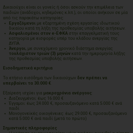
Δικαιούχοι είναι οι γονείς ή όσοι ασκούν την επιμέλεια των
παιδιών (ανάδοχοι, κηδεμόνες κ.λπ.), οι οποίοι ανήκουν σε μία
από τις παρακάτω κατηγορίες:
Εργαζόμενοι
με εξαρτημένη σχέση εργασίας ιδιωτικού
δικαίου κατά τη λήξη της προθεσμίας υποβολής αιτήσεων.
Ασφαλισμένοι στον e-ΕΦΚΑ
στην επαγγελματική τους
κατηγορία με εισφορές υπέρ του κλάδου ανεργίας της
ΔΥΠΑ.
Άνεργοι
, με συνεχόμενο χρονικό διάστημα ανεργίας
τουλάχιστον τριών (3) μηνών
κατά την ημερομηνία λήξης
της προθεσμίας υποβολής αιτήσεων.
Εισοδηματικά κριτήρια
Το ετήσιο εισόδημα των δικαιούχων
δεν πρέπει να
υπερβαίνει τα 30.000 €
.
Εξαίρεση ισχύει για
μακροχρόνια ανέργους
:
Διαζευγμένοι: έως 16.000 €
Έγγαμοι: έως 24.000 €, προσαυξανόμενο κατά 5.000 € ανά
παιδί
Μονογονεϊκές οικογένειες: έως 29.000 €, προσαυξανόμενο
κατά 5.000 € ανά παιδί (μετά το πρώτο)
Σημαντικές πληροφορίες