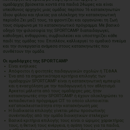
ομαδάρχης βρίσκεται κοντά στα παιδιά 24ώρες και είναι
υπεύθυνος αρχηγός μιας ομάδας περίπου 16 κατασκηνωτών
ίδιου φύλου και ηλικίας για ολόκληρη την κατασκηνωτική
περίοδο.Ζει µαζί τους, τα φροντίζει και οργανώνει τη ζωή
τους σύµφωνα µε το κατασκηνωτικό πρόγραµµα. Με βασικό
οδηγό την φιλοσοφία της SPORTCAMP διαπαιδαγωγεί,
καθοδηγεί, ενθαρρύνει, συµβουλεύει και υποστηρίζει κάθε
παιδί της οµάδας του. Επιπλέον, καλλιεργεί το ομαδικό πνεύμα
και την συνεργασία ανάμεσα στους κατασκηνωτές που
συνθέτουν την ομάδα.
Οι ομαδάρχες της
SPORTCAMP
Είναι ενήλικες
Απόφοιτοι ή φοιτητές παιδαγωγικών σχολών ή ΤΕΦΑΑ
Ένα από τα σηµαντικότερα κριτήρια επιλογής των
ομαδαρχών SPORTCAMP είναι η κατασκηνωτική εµπειρία
και η ενασχόληση με την παιδαγωγική ή τον αθλητισμό.
Αρκετοί μάλιστα από τους ομαδάρχες μας, ήταν
κατασκηνωτές στην SPORTCAMP ή έχουν ολοκληρώσει το
εκπαιδευτικό πρόγραμμα CIT το οποίο υλοποιείται
κατ’αποκλειστικότητα στην κατασκήνωσή μας
Η διαδικασία επιλογής γίνεται μέσω προσωπικής
συνέντευξης από την ομάδα διοικητικών στελεχών
Βασικά κριτήρια επιλογής τους είναι ο ώριμος χαρακτήρας
τους, η θετική τους ενέργεια, η αγάπη τους για τα παιδιά,