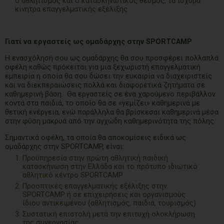
ο αθλητισμός και ο κατασκηνωτικός θεσμός, τα ισχυρά
κίνητρα επαγγελματικής εξέλιξης
Γιατί να εργαστείς ως ομαδάρχης στην
SPORTCAMP
Η ενασχόλησή σου ως ομαδάρχης θα σου προσφέρει πολλαπλά
οφέλη καθώς πρόκειται για μια ξεχωριστή επαγγελματική
εμπειρία η οποία θα σου δώσει την ευκαιρία να διαχειριστείς
και να διεκπεραιώσεις πολλά και διαφορετικά ζητήματα σε
καθημερινή βάση. Θα εργαστείς σε ένα χαρούμενο περιβάλλον
κοντά στα παιδιά, το οποίο θα σε «γεμίζει» καθημερινά με
θετική ενέργεια, ενώ παράλληλα θα βρίσκεσαι καθημερινά μέσα
στην φύση μακρυά από την αγχώδη καθημερινότητα της πόλης.
Σημαντικά οφέλη, τα οποία θα αποκομίσεις ειδικά ως
ομαδάρχης στην SPORTCAMP, είναι:
Προϋπηρεσία στην πρώτη αθλητική παιδική
κατασκήνωση στην Ελλάδα και το πρότυπο ιδιωτικό
αθλητικό κέντρο SPORTCAMP
Προοπτικές επαγγελματικής εξέλιξης στην
SPORTCAMP ή σε επιχειρήσεις και οργανισμούς
ίδιου αντικειμένου (αθλητισμός, παιδιά, τουρισμός)
Συστατική επιστολή μετά την επιτυχή ολοκλήρωση
της συνεργασίας