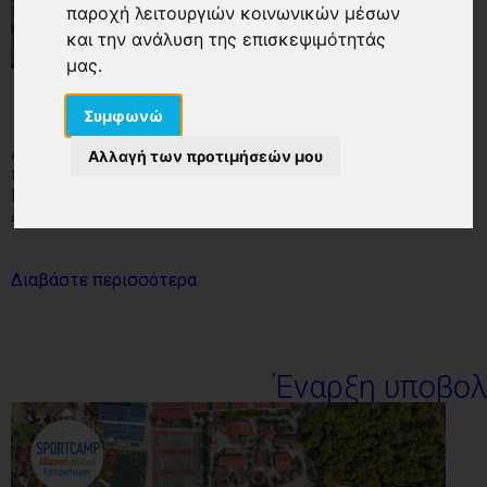
παροχή λειτουργιών κοινωνικών μέσων
και την ανάλυση της επισκεψιμότητάς
μας.
ΤΕΤ, 06/07/2023 - 14:41
Συμφωνώ
Αναρτήθηκαν σήμερα,
Τετάρτη 7 Ιουνίου 2023
, τα
Αλλαγή των προτιμήσεών μου
προσωρινά μητρώα δικαιούχων και αποκλειομένων σε
Παιδικές Κατασκηνώσεις έτους 2023 στον ιστότοπο της
ΔΥΠΑ (πρώην ΟΑΕΔ). Πατήστε
Διαβάστε περισσότερα
Έναρξη υποβολ