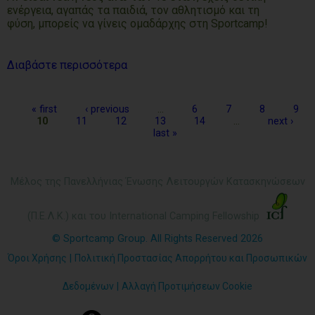
ενέργεια, αγαπάς τα παιδιά, τον αθλητισμό και τη
φύση, μπορείς να γίνεις ομαδάρχης στη Sportcamp!
Διαβάστε περισσότερα
Pages
« first
‹ previous
…
6
7
8
9
10
11
12
13
14
…
next ›
last »
Μέλος της Πανελλήνιας Ένωσης Λειτουργών Κατασκηνώσεων
(Π.Ε.Λ.Κ.) και του International Camping Fellowship
© Sportcamp Group. All Rights Reserved 2026
Όροι Χρήσης
|
Πολιτική Προστασίας Απορρήτου και Προσωπικών
Δεδομένων
|
Αλλαγή Προτιμήσεων Cookie