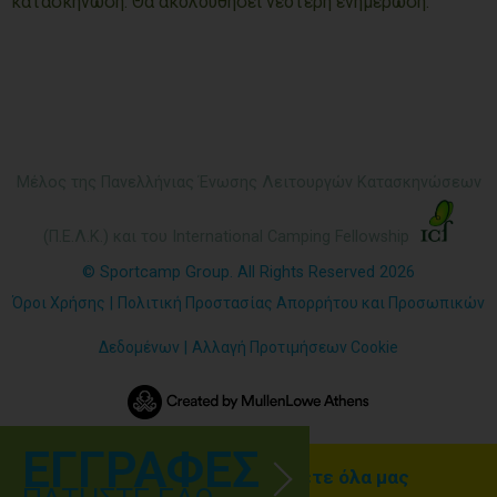
κατασκήνωση. Θα ακολουθήσει νεότερη ενημέρωση.
Μέλος της Πανελλήνιας Ένωσης Λειτουργών Κατασκηνώσεων
(Π.Ε.Λ.Κ.) και του International Camping Fellowship
© Sportcamp Group. All Rights Reserved 2026
Όροι Χρήσης
|
Πολιτική Προστασίας Απορρήτου και Προσωπικών
Δεδομένων
|
Αλλαγή Προτιμήσεων Cookie
ΕΓΓΡΑΦΕΣ
Γραφτείτε ΕΔΩ για να λαμβάνετε όλα μας