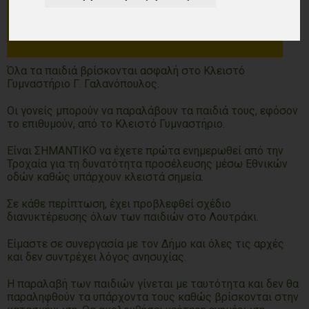
Όλα τα παιδιά βρίσκονται ασφαλή στο Κλειστό
Γυμναστήριο Γ. Γαλανόπουλος.
Οι γονείς μπορούν να παραλάβουν τα παιδιά τους, εφόσον
το επιθυμούν, από το Κλειστό Γυμναστήριο.
Είναι ΣΗΜΑΝΤΙΚΟ να έχετε πρώτα ενημερωθεί από την
Τροχαία για τη δυνατότητα προσέλευσης μέσω Εθνικών
οδών καθώς υπάρχουν κλειστά σημεία.
Σε κάθε περίπτωση, έχει προβλεφθεί σχέδιο
διανυκτέρευσης όλων των παιδιών στο Λουτράκι.
Είμαστε σε συνεργασία με τον Δήμο και όλες τις αρχές
και δεν συντρέχει λόγος ανησυχίας.
Η παραλαβή των παιδιών γίνεται με ταυτότητα και δεν θα
παραληφθούν τα υπάρχοντα τους καθώς βρίσκονται στην