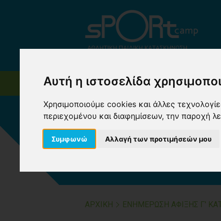
Αυτή η ιστοσελίδα χρησιμοποι
SPORTCAMP
ΚΑΤΑΣΚ
Χρησιμοποιούμε cookies και άλλες τεχνολογίες
περιεχομένου και διαφημίσεων, την παροχή λ
ΕΝΗΜΕΡΩΣΗ Α
Συμφωνώ
Αλλαγή των προτιμήσεών μου
ΠΕΡΙΟΔΟΥ 16
ΑΡΧΙΚΗ
ΕΝΗΜΕΡΩΣΗ ΑΦΙΞΗΣ Γ' ΚΑ