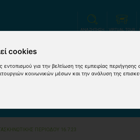
ΑΝΑΖΗΤΗΣΗ
VIRTUAL TOUR
εί cookies
ΗΝΩΣΗ
ΕΓΓΡΑΦΕΣ
ΤΑ ΑΡΘΡΑ ΜΑΣ
ΓΟΝΕΙΣ
ΣΧΟΛΙΚΕΣ Ε
 εντοπισμού για την βελτίωση της εμπειρίας περιήγησης 
ειτουργιών κοινωνικών μέσων και την ανάλυση της επισκε
ΦΙΞΗΣ Γ' ΚΑΤΑΣΚΗΝ
.7.23
ΤΑΣΚΗΝΩΤΙΚΗΣ ΠΕΡΙΟΔΟΥ 16.7.23