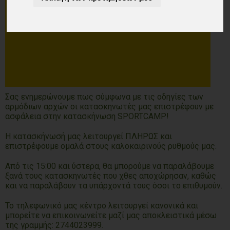
Σας ενημερώνουμε πως σύμφωνα με τις οδηγίες των
αρμόδιων αρχών οι κατασκηνωτές μας επιστρέφουν με
ασφάλεια στην κατασκήνωση SPORTCAMP!
Η κατασκήνωσή μας λειτουργεί ΠΛΗΡΩΣ και
επιστρέφουμε ομαλά στους καλοκαιρινούς ρυθμούς μας.
Από τις 15:00 και ύστερα, θα μπορούμε να παραλάβουμε
ξανά τους κατασκηνωτές που χθες αποχώρησαν, καθώς
και να παραλάβουν τα υπάρχοντά τους όσοι το επιθυμούν.
Το τηλεφωνικό μας κέντρο λειτουργεί κανονικά και
μπορείτε να επικοινωνείτε μαζί μας αποκλειστικά μέσω
της γραμμής: 2744023999.