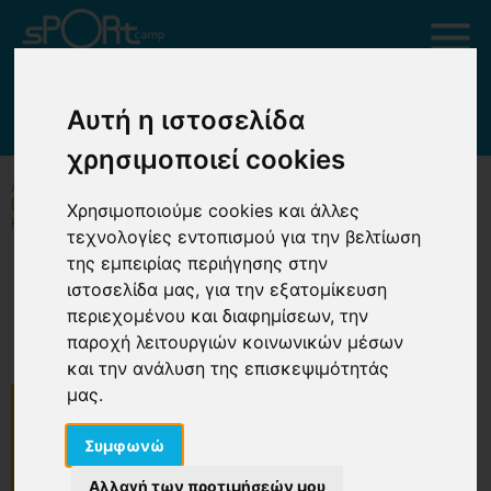
ΕΝΗΜΕΡΩΣΗ ΓΙΑ ΤΗΝ ΠΥΡΚΑΓΙΑ ΚΟΝΤΑ
Αυτή η ιστοσελίδα
ΣΤΗΝ ΚΑΤΑΣΚΗΝΩΣΗ ΜΑΣ
χρησιμοποιεί cookies
ΑΡΧΙΚΗ
ΕΝΗΜΕΡΩΣΗ ΓΙΑ ΤΗΝ ΠΥΡΚΑΓΙΑ ΚΟΝΤΑ ΣΤΗΝ
Χρησιμοποιούμε cookies και άλλες
ΚΑΤΑΣΚΗΝΩΣΗ ΜΑΣ
τεχνολογίες εντοπισμού για την βελτίωση
της εμπειρίας περιήγησης στην
Ενημέρωση για την πυρκαγιά
ιστοσελίδα μας, για την εξατομίκευση
περιεχομένου και διαφημίσεων, την
κοντά στην κατασκήνωσή μας
παροχή λειτουργιών κοινωνικών μέσων
και την ανάλυση της επισκεψιμότητάς
μας.
Συμφωνώ
Αλλαγή των προτιμήσεών μου